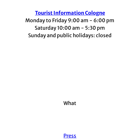
Tourist Information Cologne
Monday to Friday 9:00 am - 6:00 pm
Saturday 10:00 am - 5:30 pm
Sunday and public holidays: closed
I
F
t
L
Y
n
a
i
i
o
s
c
k
n
u
t
e
t
k
t
a
b
o
e
u
g
o
k
d
b
r
o
I
e
a
k
n
m
What
Press