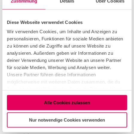
Zustimmung
Details
Über Cookies
Parking facilities
Diese Webseite verwendet Cookies
It is about 130 meters from the Ebertplatz stop to
Wir verwenden Cookies, um Inhalte und Anzeigen zu
the restaurant. The tram lines 12, 15, 16 and 18
personalisieren, Funktionen für soziale Medien anbieten
stop there.
zu können und die Zugriffe auf unsere Website zu
analysieren. Außerdem geben wir Informationen zu
deiner Verwendung unserer Website an unsere Partner
für soziale Medien, Werbung und Analysen weiter.
Unsere Partner führen diese Informationen
Nearby
View on map
möglicherweise mit weiteren Daten zusammen, die du
ihnen bereitgestellt hast oder die sie im Rahmen deiner
Nutzung der Dienste gesammelt haben.
Alle Cookies zulassen
Tenant/Operator
Nur notwendige Cookies verwenden
Eigelstein 147
50668
Köln