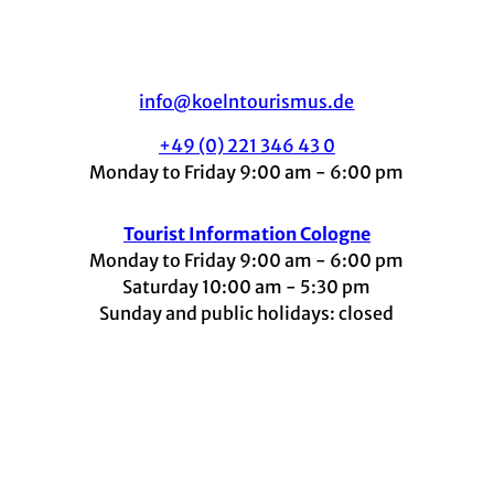
info@koelntourismus.de
+49 (0) 221 346 43 0
Monday to Friday 9:00 am - 6:00 pm
Tourist Information Cologne
Monday to Friday 9:00 am - 6:00 pm
Saturday 10:00 am - 5:30 pm
Sunday and public holidays: closed
I
F
t
L
Y
n
a
i
i
o
s
c
k
n
u
t
e
t
k
t
a
b
o
e
u
g
o
k
d
b
r
o
I
e