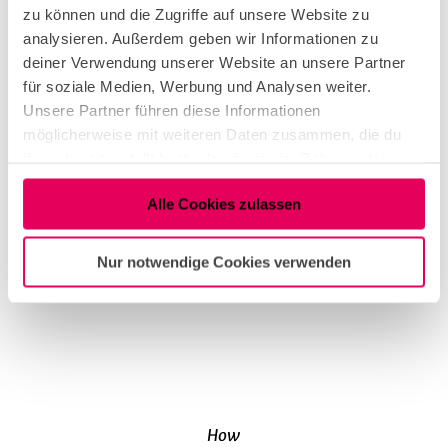
zu können und die Zugriffe auf unsere Website zu
Who
analysieren. Außerdem geben wir Informationen zu
deiner Verwendung unserer Website an unsere Partner
für soziale Medien, Werbung und Analysen weiter.
Unsere Partner führen diese Informationen
möglicherweise mit weiteren Daten zusammen, die du
Cologne Tourist Board
ihnen bereitgestellt hast oder die sie im Rahmen deiner
Kardinal-Höffner-Platz 1
Nutzung der Dienste gesammelt haben.
D-50667 Cologne
Alle Cookies zulassen
Arrival & Mobility
Nur notwendige Cookies verwenden
City of Cologne Website
How