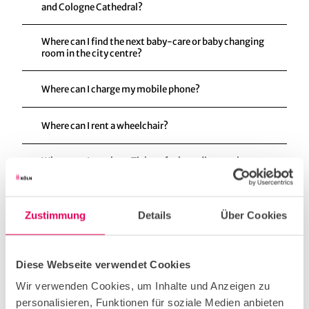
and Cologne Cathedral?
Where can I find the next baby-care or baby changing
room in the city centre?
Where can I charge my mobile phone?
Where can I rent a wheelchair?
Where can I purchase Tickets for long distance busses or
FlixTrain?
How do I get to the trade fair grounds of Koelnmesse?
Zustimmung
Details
Über Cookies
How do I get to the airport form the Central Station?
Diese Webseite verwendet Cookies
Wir verwenden Cookies, um Inhalte und Anzeigen zu
personalisieren, Funktionen für soziale Medien anbieten