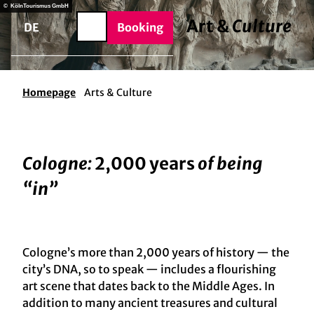
BTQIA+
T
© KölnTourismus GmbH
e
Art &
Culture
o
DE
Booking
Search
c
o
n
t
Homepage
Arts & Culture
e
n
t
Cologne:
2,000 years
of being
“in”
Cologne’s more than 2,000 years of history — the
city’s DNA, so to speak — includes a flourishing
art scene that dates back to the Middle Ages. In
addition to many ancient treasures and cultural