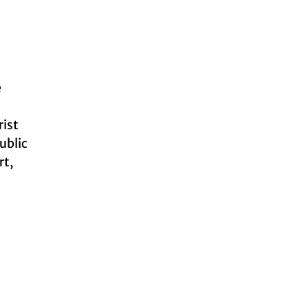
e
ist
public
rt,