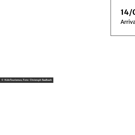
14/
Arriva
© KölnTourismus, Foto: Christoph Seelbach