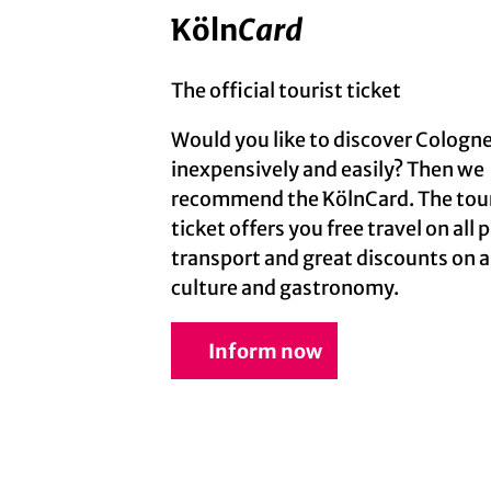
Köln
Card
The official tourist ticket
Would you like to discover Cologn
inexpensively and easily? Then we
recommend the KölnCard. The tour
ticket offers you free travel on all 
transport and great discounts on a
culture and gastronomy.
Inform now