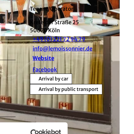
Tenant/Operator
Krefelder Straße 25
50670
Köln
+49 (0) 221 72 94 79
info@lemoissonnier.de
Website
Facebook
Arrival by car
Arrival by public transport