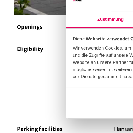
© KölnTourismus, Foto: Christoph Seelbach |
CC-BY-SA
Zustimmung
Openings
Dayoff:
Diese Webseite verwendet 
Wir verwenden Cookies, um I
Eligibility
Bad W
und die Zugriffe auf unsere
Website an unsere Partner fü
möglicherweise mit weiteren
der Dienste gesammelt habe
Suita
for i
Parking facilities
Hansari