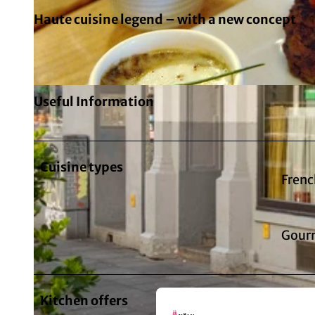
Haute cuisine legend – with a new concept
Useful Information
Cuisine types
Frenc
Gourm
Kitchen offers
Lunch