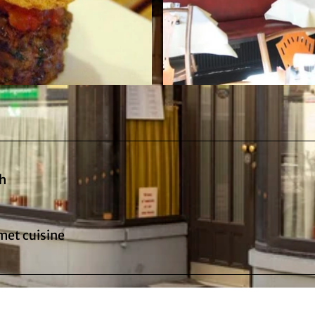
h
et cuisine
 table