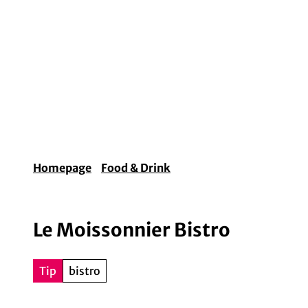
T
o
c
o
Experiences & Lifestyle
Arts & Culture
Fo
n
t
e
n
t
Homepage
Food & Drink
Le Moissonnier Bistro
Tip
bistro