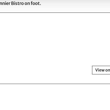
nier Bistro on foot.
View o