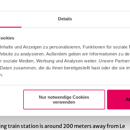
Details
 Monday, Sunday, Closed all holidays
Cookies
nhalte und Anzeigen zu personalisieren, Funktionen für soziale
eather Offer
 Website zu analysieren. Außerdem geben wir Informationen zu d
r soziale Medien, Werbung und Analysen weiter. Unsere Partner
 Daten zusammen, die du ihnen bereitgestellt hast oder die sie
n.
ble for any Weather
Nur notwendige Cookies
ndividual guests
A
verwenden
ng train station is around 200 meters away from Le