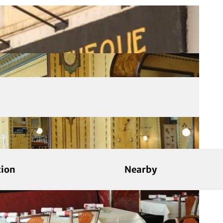
tion
Nearby