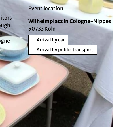
Event location
sitors
Wilhelmplatz in Cologne-Nippes
rough
50733
Köln
-a-
Arrival by car
logne
Arrival by public transport