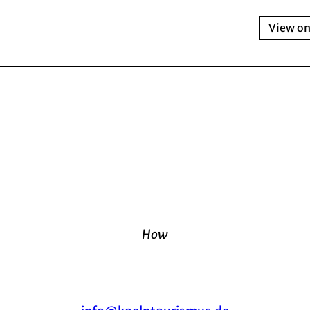
View o
How