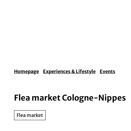
T
o
c
o
Experiences & Lifestyle
Arts & Culture
Fo
n
t
e
n
t
Homepage
Experiences & Lifestyle
Events
Flea market Cologne-Nippes
Flea market