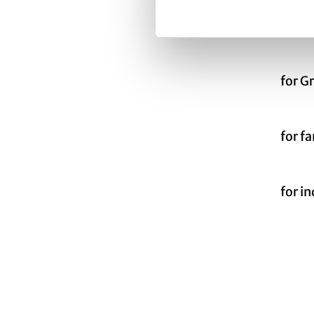
Targe
for G
for f
for i