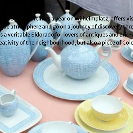
place several times a year on Wilhelmplatz, offers vi
ique atmosphere and go on a journey of discovery th
is a veritable Eldorado for lovers of antiques and bric
creativity of the neighbourhood, but also a piece of Co