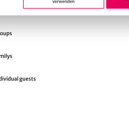
verwenden
t Group the Elderly
roups
amilys
ndividual guests