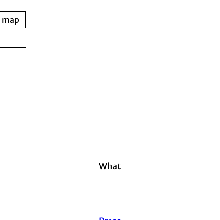
n map
What