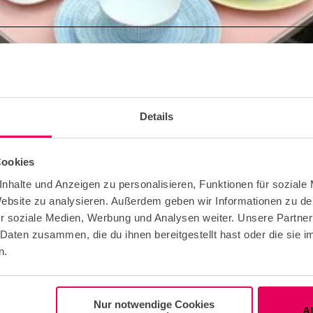
e Free
ble for any Weather
Details
Cookies
t Group Teenager
nhalte und Anzeigen zu personalisieren, Funktionen für soziale
 Website zu analysieren. Außerdem geben wir Informationen zu d
r soziale Medien, Werbung und Analysen weiter. Unsere Partner
t Group Adult
 Daten zusammen, die du ihnen bereitgestellt hast oder die sie
n.
t Group Family
Nur notwendige Cookies
A