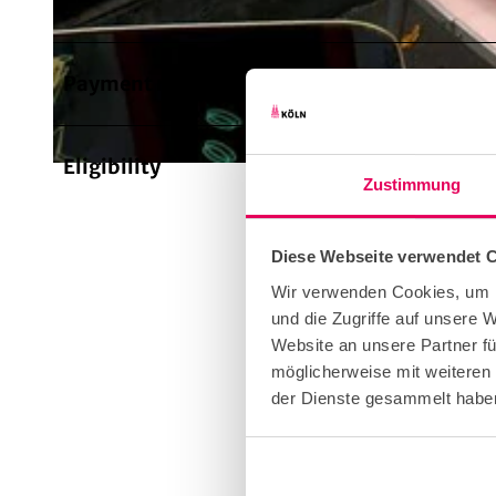
© KölnTourismus, Foto: Jesse von Laufenberg
Payment methods
Entranc
Eligibility
Suita
Zustimmung
Diese Webseite verwendet 
Targe
Wir verwenden Cookies, um I
und die Zugriffe auf unsere
Website an unsere Partner fü
Targe
möglicherweise mit weiteren
der Dienste gesammelt habe
Targe