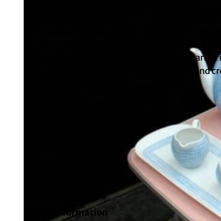
Flea market on Wilhelmplatz
The flea market in Cologne-Nippes, which takes 
the opportunity to immerse themselves in a un
times gone by. With over 150 stalls, the market 
brac. Not only does it reveal the diversity and 
history you can touch.
Dates
Useful Information