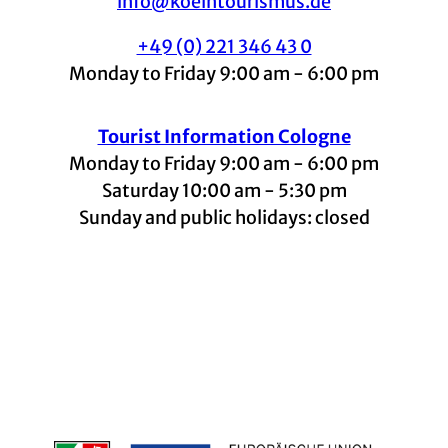
info@koelntourismus.de
+49 (0) 221 346 43 0
Monday to Friday 9:00 am - 6:00 pm
Tourist Information Cologne
Monday to Friday 9:00 am - 6:00 pm
Saturday 10:00 am - 5:30 pm
Sunday and public holidays: closed
I
F
t
L
Y
n
a
i
i
o
s
c
k
n
u
t
e
t
k
t
a
b
o
e
u
g
o
k
d
b
r
o
I
e
a
k
n
m